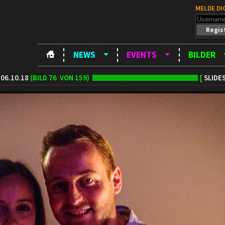
MELDE DI
Regis
NEWS
EVENTS
BILDER
06.10.18
(BILD
76
VON 159)
[
SLIDE