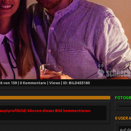
76
von 159 |
0
Kommentare |
Views | ID: BILD
655180
FOTOGR
Hauptprofilbild) können dieses Bild kommentieren.
0 USER 
Auf di