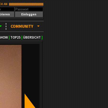
CH AN
trieren
Einloggen
COMMUNITY
SHOW
|
TOP25
|
ÜBERSICHT
]