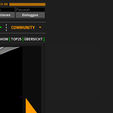
CH AN
trieren
Einloggen
COMMUNITY
SHOW
|
TOP25
|
ÜBERSICHT
]