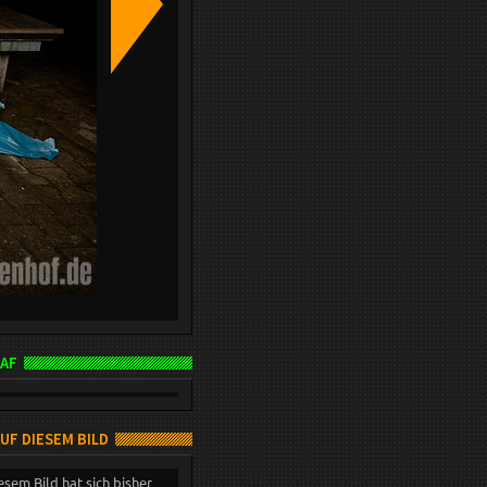
AF
AUF DIESEM BILD
esem Bild hat sich bisher