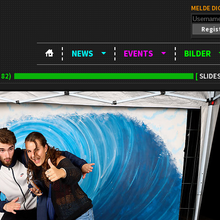
MELDE DI
Regis
NEWS
EVENTS
BILDER
 82)
[
SLIDE