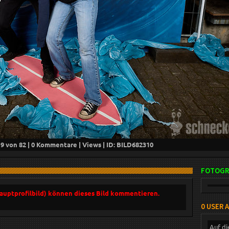
d
9
von 82 |
0
Kommentare |
Views | ID: BILD
682310
FOTOGR
Hauptprofilbild) können dieses Bild kommentieren.
0 USER 
Auf di