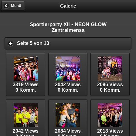
Galerie
Menü
Sportlerparty XII • NEON GLOW
Zentralmensa
Seite 5 von 13
3319 Views
2042 Views
2096 Views
0 Komm.
0 Komm.
0 Komm.
2042 Views
2084 Views
2018 Views