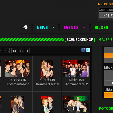
MELDE DI
Regis
NEWS
EVENTS
BILDER
[
SCHNECKENHOF
]
GALERIE
2
13
14
15
>
Bild
Klicks:
516
Klicks:
539
Klicks:
994
0
Kommentare:
0
Kommentare:
0
Kommentare:
2
Slid
FOTOGR