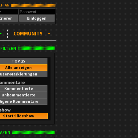
CH AN
trieren
Einloggen
COMMUNITY
 FILTERN
TOP 25
Alle anzeigen
User-Markierungen
kommentare
Kommentierte
Unkommentierte
Eigene Kommentare
eshow
Start Slideshow
AFEN