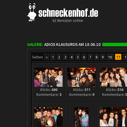
62 Benutzer online
GALERIE:
ADIOS KLAUSUROS AM 18.06.10
Seiten:
<
1
2
3
4
5
6
7
8
9
10
11
1
Klicks:
690
Klicks:
511
Klicks:
516
Kommentare:
3
Kommentare:
0
Kommentare: