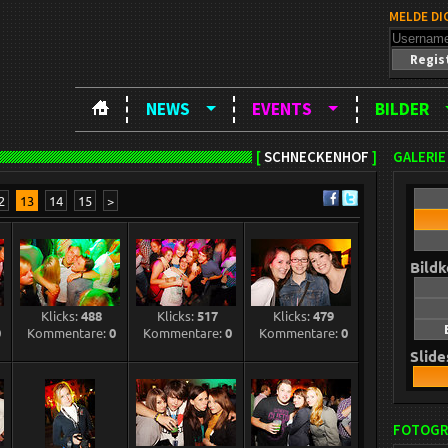
MELDE DI
Regis
NEWS
EVENTS
BILDER
[
SCHNECKENHOF
]
GALERIE
2
13
14
15
>
Bild
Klicks:
488
Klicks:
517
Klicks:
479
0
Kommentare:
0
Kommentare:
0
Kommentare:
0
Slid
FOTOGR