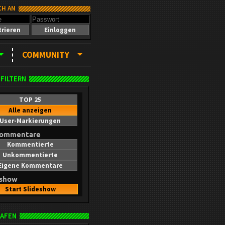
CH AN
trieren
Einloggen
COMMUNITY
 FILTERN
TOP 25
Alle anzeigen
User-Markierungen
kommentare
Kommentierte
Unkommentierte
Eigene Kommentare
eshow
Start Slideshow
AFEN