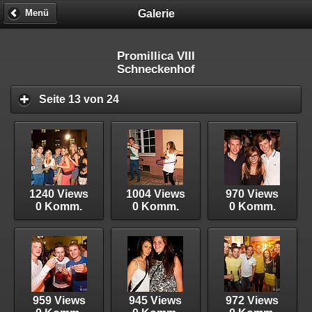
Galerie
Menü
Promillica VIII
Schneckenhof
Seite 13 von 24
1240 Views
1004 Views
970 Views
0 Komm.
0 Komm.
0 Komm.
959 Views
945 Views
972 Views