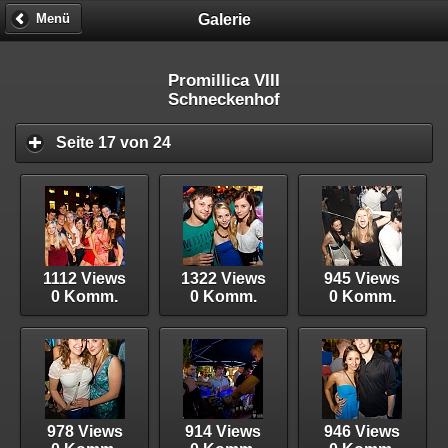
Galerie
Menü
Promillica VIII
Schneckenhof
Seite 17 von 24
1112 Views
1322 Views
945 Views
0 Komm.
0 Komm.
0 Komm.
978 Views
914 Views
946 Views