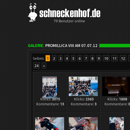
79 Benutzer online
GALERIE:
PROMILLICA VIII AM 07.07.12
Seiten:
1
2
3
4
5
6
7
8
9
10
11
12
24
>
Klicks:
3075
Klicks:
2363
Klicks:
1808
Kommentare:
13
Kommentare:
3
Kommentare: