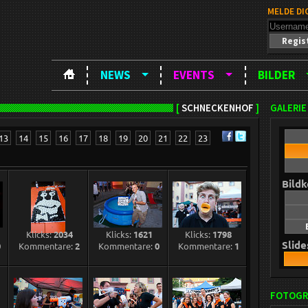
MELDE DI
Regis
NEWS
EVENTS
BILDER
[
SCHNECKENHOF
]
GALERIE
13
14
15
16
17
18
19
20
21
22
23
Bild
Klicks:
2034
Klicks:
1621
Klicks:
1798
Slid
0
Kommentare:
2
Kommentare:
0
Kommentare:
1
FOTOGR