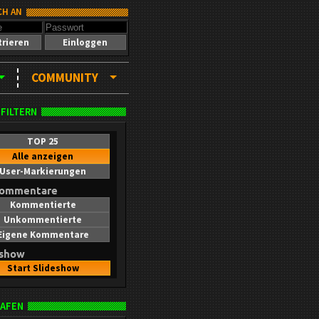
CH AN
trieren
Einloggen
COMMUNITY
 FILTERN
TOP 25
Alle anzeigen
User-Markierungen
kommentare
Kommentierte
Unkommentierte
Eigene Kommentare
eshow
Start Slideshow
AFEN