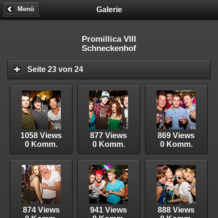
Galerie
Menü
Promillica VIII
Schneckenhof
Seite 23 von 24
1058 Views
877 Views
869 Views
0 Komm.
0 Komm.
0 Komm.
874 Views
941 Views
888 Views