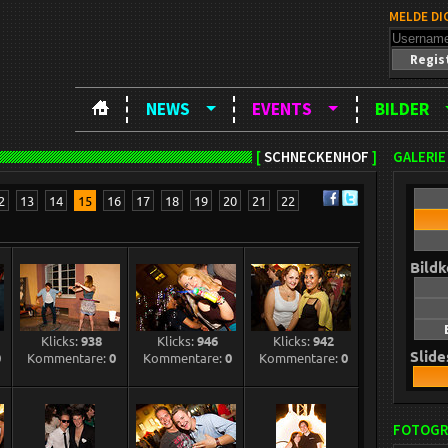
MELDE DI
Regis
NEWS
EVENTS
BILDER
[
SCHNECKENHOF
]
GALERIE
2
13
14
15
16
17
18
19
20
21
22
Bild
Klicks:
938
Klicks:
946
Klicks:
942
Slid
0
Kommentare:
0
Kommentare:
0
Kommentare:
0
FOTOGR