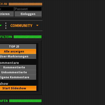
CH AN
trieren
Einloggen
COMMUNITY
 FILTERN
TOP 25
Alle anzeigen
User-Markierungen
kommentare
Kommentierte
Unkommentierte
Eigene Kommentare
eshow
Start Slideshow
AFEN