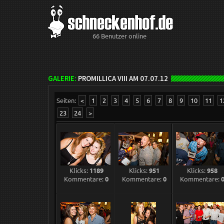
66 Benutzer online
GALERIE:
PROMILLICA VIII AM 07.07.12
Seiten:
<
1
2
3
4
5
6
7
8
9
10
11
1
23
24
>
Klicks:
1189
Klicks:
951
Klicks:
958
Kommentare:
0
Kommentare:
0
Kommentare: